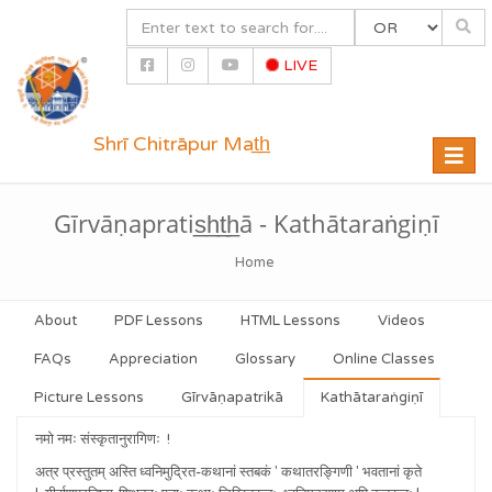
LIVE
Shrī Chitrāpur Mat̲h̲
Toggle
naviga
Gīrvāṇapratis̲h̲t̲h̲ā - Kathātaraṅgiṇī
Home
About
PDF Lessons
HTML Lessons
Videos
FAQs
Appreciation
Glossary
Online Classes
Picture Lessons
Gīrvāṇapatrikā
Kathātaraṅgiṇī
नमो नमः संस्कृतानुरागिणः !
अत्र प्रस्तुतम् अस्ति ध्वनिमुद्रित-कथानां स्तबकं ' कथातरङ्गिणी ' भवतानां कृते