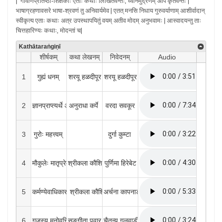
| गीर्वाणप्रतिष्ठा-शिक्षकाः एताः कथाः लिखितवन्तः, ध्वनिमुद्रणम् अपि कृतवन्तः |
भाषाग्रहणावसरे भाषा-श्रवणं तु अनिवार्यमेव | एतत् मनसि निधाय गुरुवर्याणाम् आशीर्वादान्
स्वीकृत्य एताः कथाः अत्र उपस्थापयितुं वयम् अतीव मोदम् अनुभवामः | आस्वादयन्तु ताः
चित्तहारिण्यः कथाः, मोदन्तां च|
Kathātaraṅgiṇī
शीर्षकम्
कथा लेखनम्
निवेदनम्
Audio
1
गुह्यं धनम् 
शरयू हळदीपूर
शरयू हळदीपूर
2
ज्ञानप्राप्त्यर्थे अहङ्कारः त्यक्तव्यः
अनुराधा कर्पे 
वरदा सवकूर
3
गुरोः महत्त्वम् 
दुर्गा कुम्टा 
4
मौकुलेः मातृप्रेम
श्रीकला कौशिक
पुर्णिमा हिरेबेट
5
कर्मण्येवाधिकारस्ते मा फलेषु कदाचन
 श्रीकला कौशिक
अर्चना कापनाडक 
6
गजस्य मनोवृत्तिः
सङ्गीता पवार
चैतन्य गुलवाडी